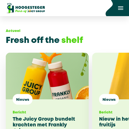
Actueel
Fresh off the
shelf
Nieuws
Nieuws
Bericht
Bericht
The Juicy Group bundelt
Nieuw in he
krachten met Frankly
fruitijs