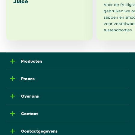
Juice
Voor de fruitigs
gebruiken we o
sappen en smoo
voor verantwoo
tussendoortjes.
Producten
Proces
Over ons
Contact
Contactgegevens